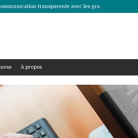
Visualisation de crise : gérer une communication transparente avec les graphiques en temps réel
L’art de la simplification : Visualiser des modèles économiques complexes pour les investisseurs
Visualisation augmentée par IA : l’avenir des tableaux de bord cloud intelligents
Les biais cognitifs dans les tableaux de bord de sécurité : comment éviter les erreurs critiques ?
Cybersécurité en temps réel : Comment les dashboards interactifs préviennent les failles instantanément
iness
À propos